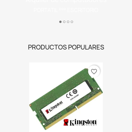
PRODUCTOS POPULARES
favorite_border