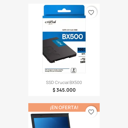
favorite_border
SSD Crucial BX500
$ 345.000
¡EN OFERTA!
favorite_border