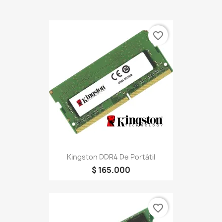
favorite_border
Kingston DDR4 De Portátil
$ 165.000
favorite_border