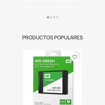
PRODUCTOS POPULARES
favorite_border