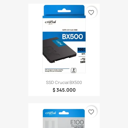
favorite_border
SSD Crucial BX500
$ 345.000
favorite_border