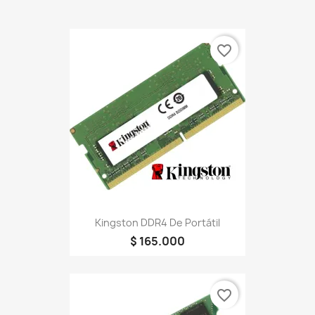
favorite_border
Kingston DDR4 De Portátil
$ 165.000
favorite_border