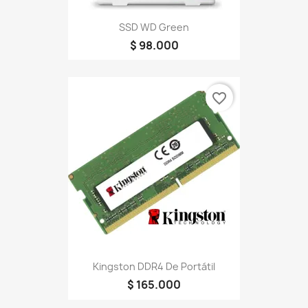
SSD WD Green
$ 98.000
favorite_border
Kingston DDR4 De Portátil
$ 165.000