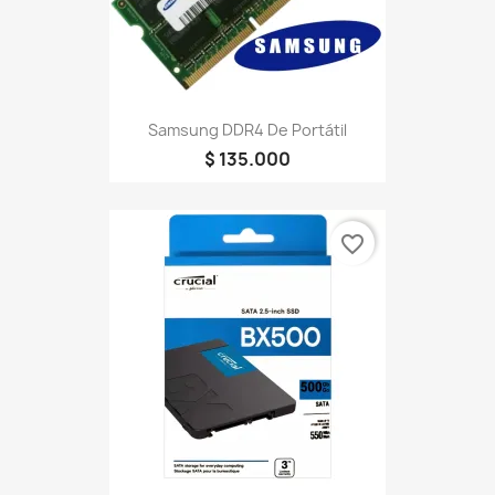
Samsung DDR4 De Portátil
$ 135.000
favorite_border