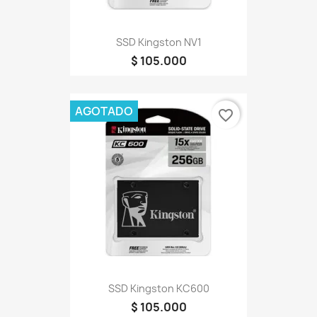
SSD Kingston NV1
$ 105.000
AGOTADO
favorite_border
SSD Kingston KC600
$ 105.000