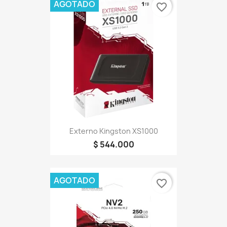
AGOTADO
favorite_border
Externo Kingston XS1000
$ 544.000
AGOTADO
favorite_border