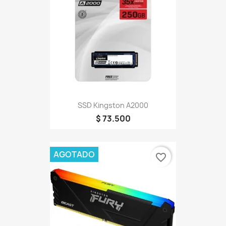
SSD Kingston A2000
$ 73.500
AGOTADO
favorite_border