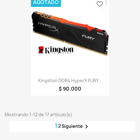
AGOTADO
favorite_border
Kingston DDR4 HyperX FURY...
$ 90.000
Mostrando 1-12 de 17 artículo(s)
1
2

Siguiente