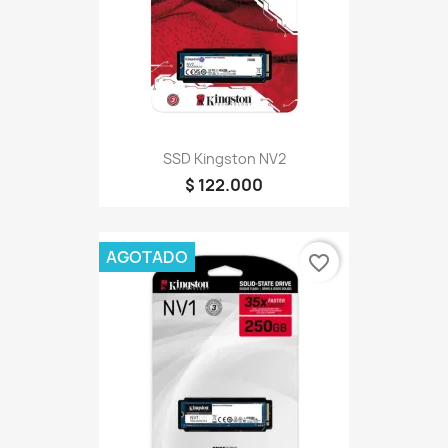
SSD Kingston NV2
$ 122.000
AGOTADO
favorite_border