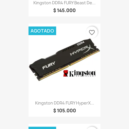
Kingston DDR4 FURY Beast De...
$ 145.000
AGOTADO
favorite_border
Kingston DDR4 FURY HyperX...
$ 105.000