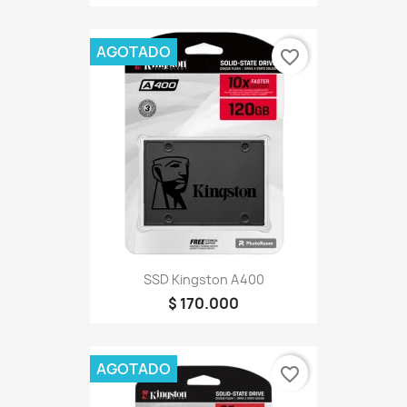
AGOTADO
favorite_border
SSD Kingston A400
$ 170.000
AGOTADO
favorite_border