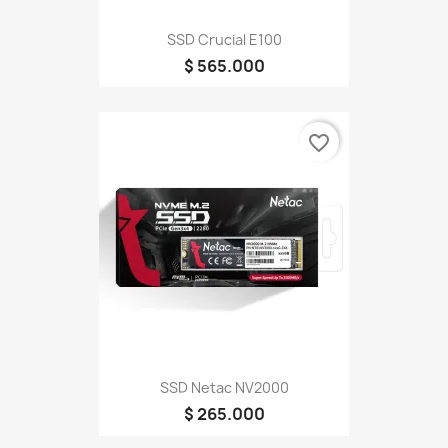
SSD Crucial E100
$ 565.000
favorite_border
SSD Netac NV2000
$ 265.000