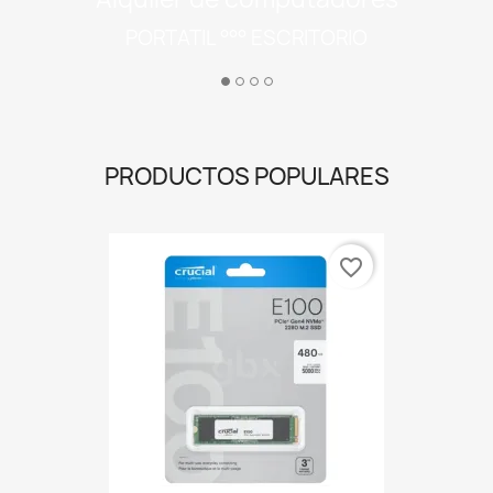
PRODUCTOS POPULARES
favorite_border