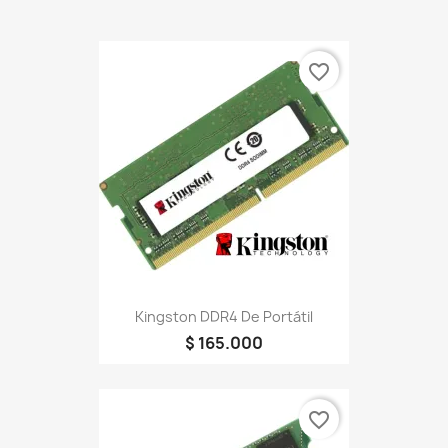
favorite_border
Kingston DDR4 De Portátil
$ 165.000
favorite_border