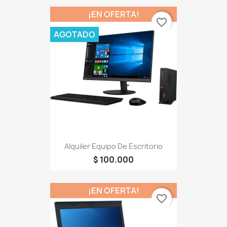
¡EN OFERTA!
favorite_border
AGOTADO
Alquiler Equipo De Escritorio
$ 100.000
¡EN OFERTA!
favorite_border