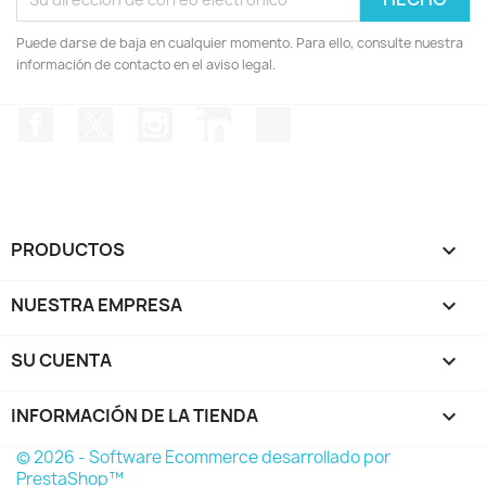
Puede darse de baja en cualquier momento. Para ello, consulte nuestra
información de contacto en el aviso legal.
Facebook
Twitter
Instagram
LinkedIn
TikTok
PRODUCTOS

NUESTRA EMPRESA

SU CUENTA

INFORMACIÓN DE LA TIENDA
keyboard_arrow_down
© 2026 - Software Ecommerce desarrollado por
PrestaShop™