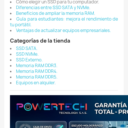
Cómo elegir un SSD para tu computador.
Diferencias entre SSD SATA y NVMe.
Beneficios de ampliar la memoria RAM.
Guía para estudiantes: mejora el rendimiento de
tu portátil.
Ventajas de actualizar equipos empresariales.
Categorías de la tienda
SSD SATA.
SSD NVMe.
SSD Externo.
Memoria RAM DDR3.
Memoria RAM DDR4.
Memoria RAM DDR5.
Equipos en alquiler.