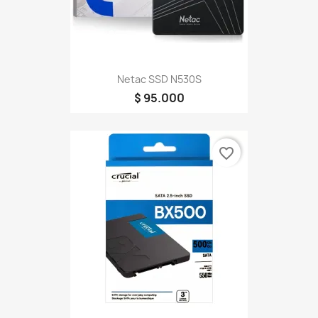
Netac SSD N530S
$ 95.000
favorite_border