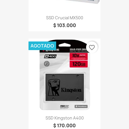
SSD Crucial MX500
$ 103.000
AGOTADO
favorite_border
SSD Kingston A400
$ 170.000