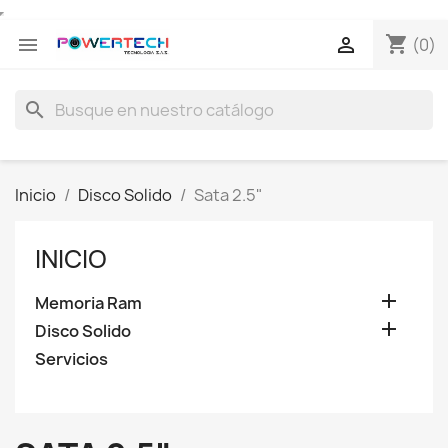
shopping_cart


(0)
search
Inicio
Disco Solido
Sata 2.5"
INICIO

Memoria Ram

Disco Solido
Servicios