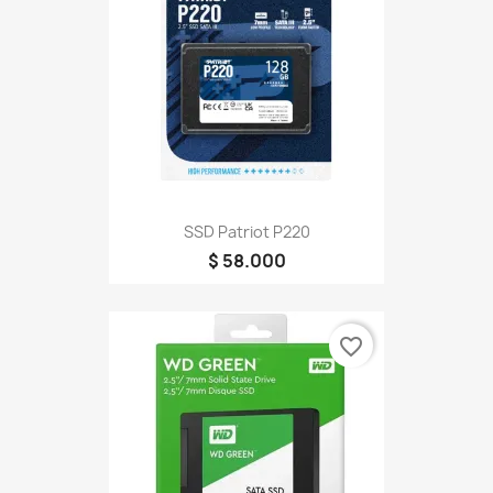
SSD Patriot P220
$ 58.000
favorite_border