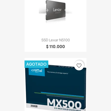
SSD Lexar NS100
$ 110.000
AGOTADO
favorite_border