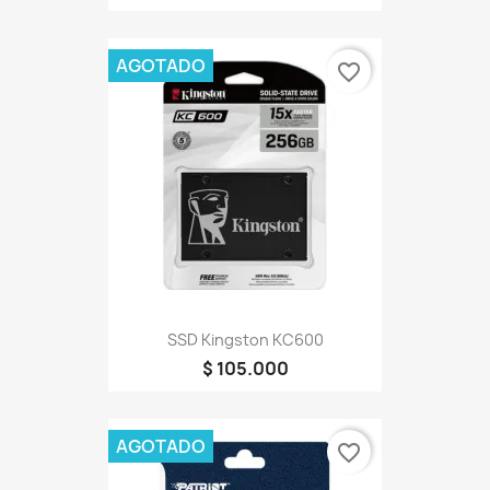
AGOTADO
favorite_border
SSD Kingston KC600
$ 105.000
AGOTADO
favorite_border