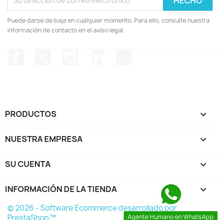
Puede darse de baja en cualquier momento. Para ello, consulte nuestra
información de contacto en el aviso legal.
Facebook
Twitter
Instagram
LinkedIn
TikTok
PRODUCTOS

NUESTRA EMPRESA

SU CUENTA

INFORMACIÓN DE LA TIENDA
keyboard_arrow_down
© 2026 - Software Ecommerce desarrollado por
PrestaShop™
Agente Humano en WhatsApp