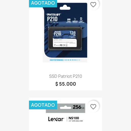
AGOTADO
favorite_border
SSD Patriot P210
$ 55.000
AGOTADO
favorite_border