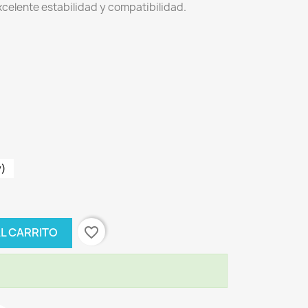
celente estabilidad y compatibilidad.
v)
favorite_border
AL CARRITO