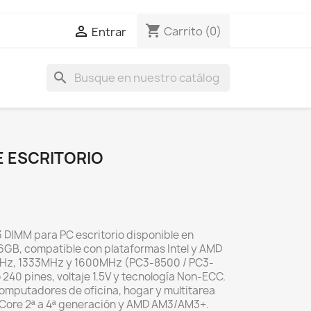
shopping_cart

Carrito
(0)
Entrar
search
 ESCRITORIO
IMM para PC escritorio disponible en
GB, compatible con plataformas Intel y AMD
MHz, 1333MHz y 1600MHz (PC3-8500 / PC3-
240 pines, voltaje 1.5V y tecnología Non-ECC.
computadores de oficina, hogar y multitarea
l Core 2ª a 4ª generación y AMD AM3/AM3+.