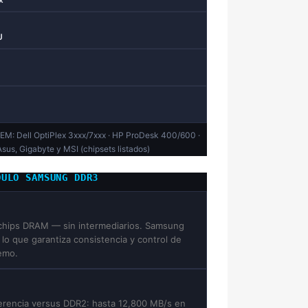
U
EM: Dell OptiPlex 3xxx/7xxx · HP ProDesk 400/600 ·
sus, Gigabyte y MSI (chipsets listados)
DULO SAMSUNG DDR3
 chips DRAM — sin intermediarios. Samsung
lo que garantiza consistencia y control de
emo.
ferencia versus DDR2: hasta 12,800 MB/s en