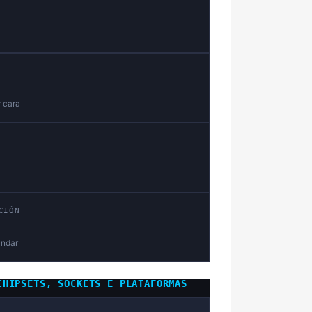
r cara
CIÓN
ándar
CHIPSETS, SOCKETS E PLATAFORMAS