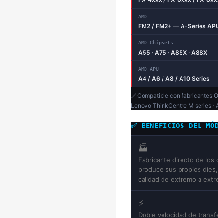
AMD
FM2 / FM2+ — A-Series AP
AMD Chipsets
A55 · A75 · A85X · A88X
AMD APU
A4 / A6 / A8 / A10 Series
✅ Compatible con fabricantes O
Lenovo ThinkCentre M series · A
✅ BENEFICIOS DEL MÓ
🏭
Fabricante directo de los
produce sus propios dies, 
calidad de extremo a extr
⚡
Doble velocidad de trans