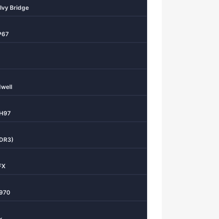
Ivy Bridge
 P67
well
 H97
DDR3)
FX
 970
x