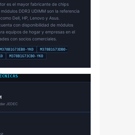
r es el mayor fabricante de chips
 módulos DDR3 UDIMM son la referencia
como Dell, HP, Lenovo y Asus.
uenta con disponibilidad de módulos
ra equipos de hogar y empresas en el
dades con socios comerciales.
M378B1G73EB0-YK0
M378B1G73DB0-
K0
M378B1G73CB0-YK0
TÉCNICAS
M
ndar JEDEC
it