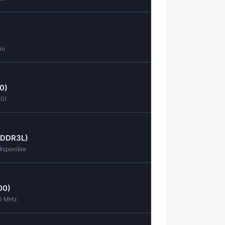
io
0)
0)
 (DDR3L)
isponible
00)
00 MHz