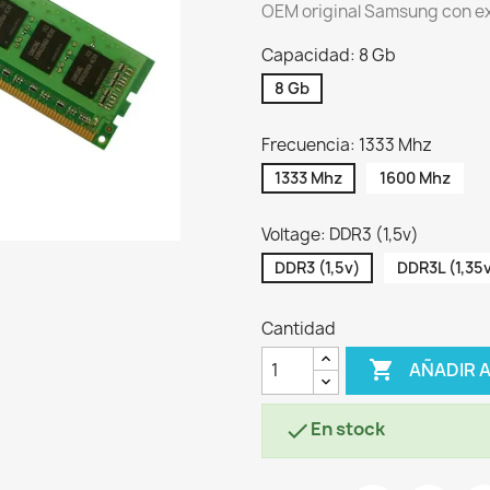
OEM original Samsung con ex
Capacidad: 8 Gb
8 Gb
Frecuencia: 1333 Mhz
1333 Mhz
1600 Mhz
Voltage: DDR3 (1,5v)
DDR3 (1,5v)
DDR3L (1,35
Cantidad

AÑADIR 
En stock
