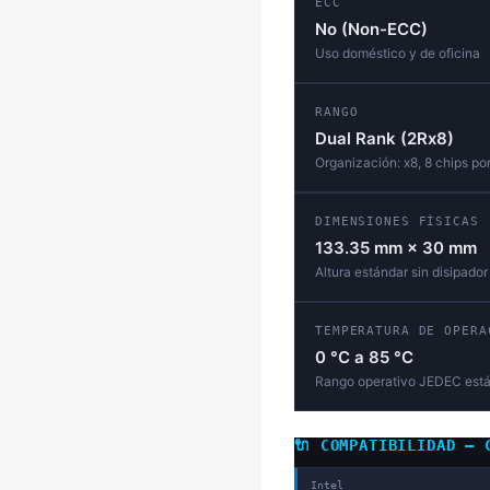
ECC
No (Non-ECC)
Uso doméstico y de oficina
RANGO
Dual Rank (2Rx8)
Organización: x8, 8 chips po
DIMENSIONES FÍSICAS
133.35 mm × 30 mm
Altura estándar sin disipador
TEMPERATURA DE OPERA
0 °C a 85 °C
Rango operativo JEDEC est
🔌 COMPATIBILIDAD — 
Intel