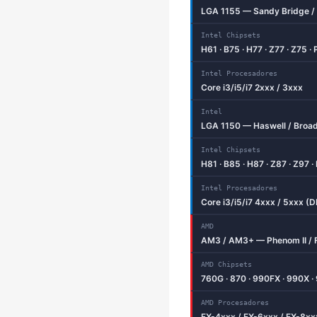
LGA 1155 — Sandy Bridge / 
Intel Chipsets
H61 · B75 · H77 · Z77 · Z75 ·
Intel Procesadores
Core i3/i5/i7 2xxx / 3xxx
Intel
LGA 1150 — Haswell / Broad
Intel Chipsets
H81 · B85 · H87 · Z87 · Z97 ·
Intel Procesadores
Core i3/i5/i7 4xxx / 5xxx (
AMD
AM3 / AM3+ — Phenom II / 
AMD Chipsets
760G · 870 · 990FX · 990X ·
AMD Procesadores
FX-4xxx / FX-6xxx / FX-8xx