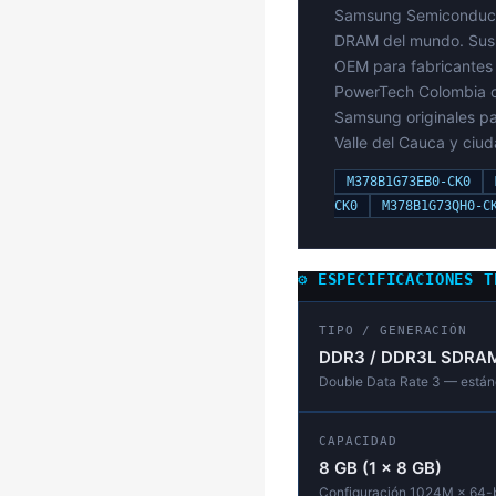
Samsung Semiconducto
DRAM del mundo. Sus
OEM para fabricantes 
PowerTech Colombia c
Samsung originales pa
Valle del Cauca y ciu
M378B1G73EB0-CK0
CK0
M378B1G73QH0-C
⚙️ ESPECIFICACIONES 
TIPO / GENERACIÓN
DDR3 / DDR3L SDRA
Double Data Rate 3 — está
CAPACIDAD
8 GB (1 × 8 GB)
Configuración 1024M × 64-b