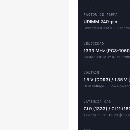
FACTOR DE FORMA
UDIMM 240-pin
Unbuffered DIMM — Escritor
VELOCIDAD
1333 MHz (PC3-1060
Hasta 1600 MHz (PC3-1280
VOLTAJE
1.5 V (DDR3) / 1.35 V
Dual voltage — Low Power d
LATENCIA CAS
CL9 (1333) / CL11 (16
Timings: 11-11-11-28 @ 16