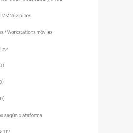
IMM 262 pines
ps / Workstations móviles
les:
0)
0)
0)
s según plataforma
5:
1.1V