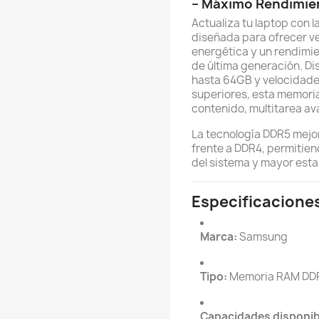
– Máximo Rendimie
Actualiza tu laptop co
diseñada para ofrecer ve
energética y un rendimie
de última generación. D
hasta 64GB y velocidad
superiores, esta memoria
contenido, multitarea av
La tecnología DDR5 mejo
frente a DDR4, permitie
del sistema y mayor esta
Especificacione
Marca:
Samsung
Tipo:
Memoria RAM DD
Capacidades disponib