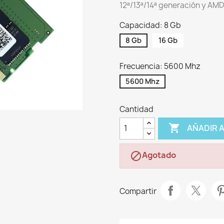
12ª/13ª/14ª generación y A
Capacidad: 8 Gb
8 Gb
16 Gb
Frecuencia: 5600 Mhz
5600 Mhz
Cantidad

AÑADIR 
Agotado

Compartir