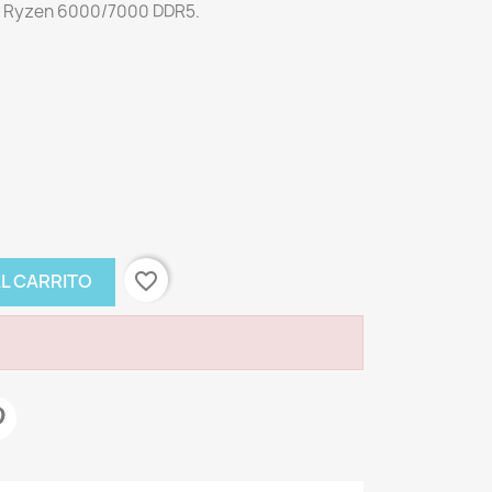
MD Ryzen 6000/7000 DDR5.
favorite_border
AL CARRITO