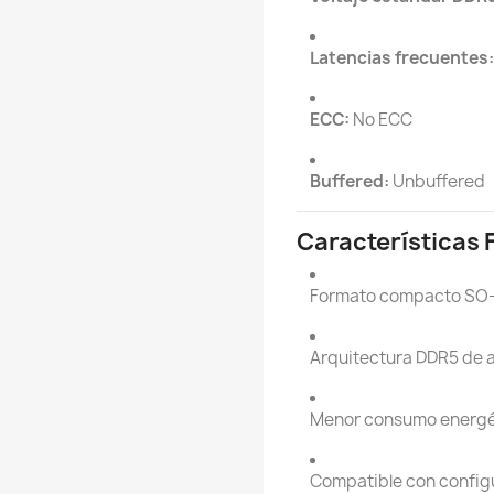
Latencias frecuentes:
ECC:
No ECC
Buffered:
Unbuffered
Características 
Formato compacto SO-
Arquitectura DDR5 de al
Menor consumo energét
Compatible con configu