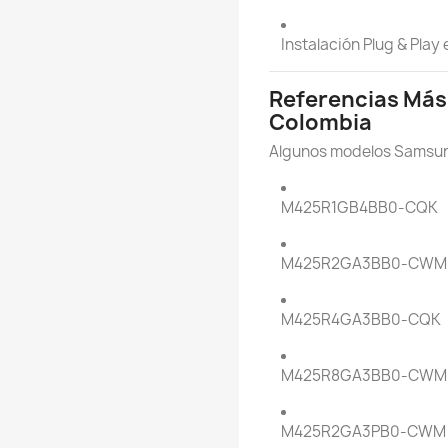
Instalación Plug & Play
Referencias Más
Colombia
Algunos modelos Samsun
M425R1GB4BB0-CQK
M425R2GA3BB0-CWM
M425R4GA3BB0-CQK
M425R8GA3BB0-CWM
M425R2GA3PB0-CWM