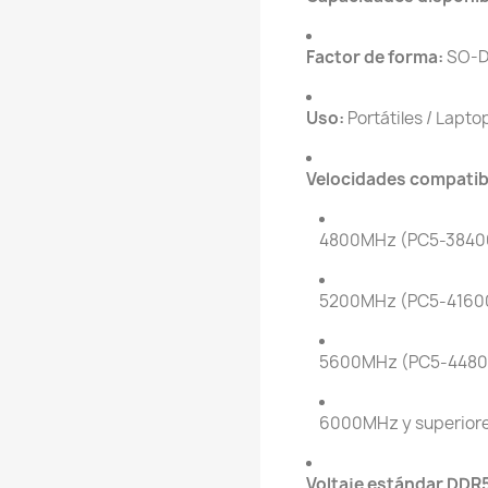
Factor de forma:
SO-D
Uso:
Portátiles / Lapto
Velocidades compatib
4800MHz (PC5-3840
5200MHz (PC5-4160
5600MHz (PC5-4480
6000MHz y superiore
Voltaje estándar DDR