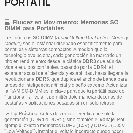
PORTATIL
💻 Fluidez en Movimiento: Memorias SO-
DIMM para Portátiles
Los módulos
SO-DIMM
(
Small Outline Dual In-line Memory
Module
) son el estándar diseñado específicamente para
portátiles y sistemas compactos. A medida que la
tecnología evoluciona, cada generación ha marcado un
hito en rendimiento: desde la clásica
DDR3
que aún da
vida a equipos confiables, pasando por la
DDR4
, el
estándar actual de eficiencia y estabilidad, hasta llegar a la
revolucionaria
DDR5
, que duplica el ancho de banda para
tareas de inteligencia artificial y diseño extremo. Actualizar
la RAM SO-DIMM es la clave para que tu portátil pase de
"funcionar" a "volar", permitiéndote manejar decenas de
pestañas y aplicaciones pesadas sin un solo retraso.
💡
Tip Práctico:
Antes de comprar, verifica no solo la
generación (DDR4 o DDR5), sino también el
voltaje
. Por
ejemplo, existen memorias DDR3 (1.5V) y DDR3L (1.35V
"Low Voltage"). Instalar el voltaje incorrecto puede hacer