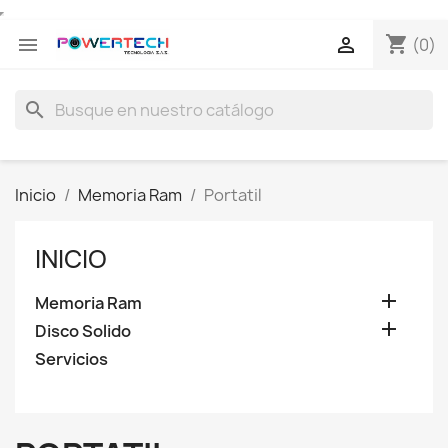
shopping_cart


(0)
search
Inicio
Memoria Ram
Portatil
INICIO

Memoria Ram

Disco Solido
Servicios