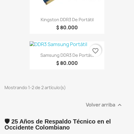
Kingston DDR3 De Portátil
$ 80.000
favorite_border
Samsung DDR3 De Portátil
$ 80.000
Mostrando 1-2 de 2 artículo(s)
Volver arriba

🛡️ 25 Años de Respaldo Técnico en el
Occidente Colombiano