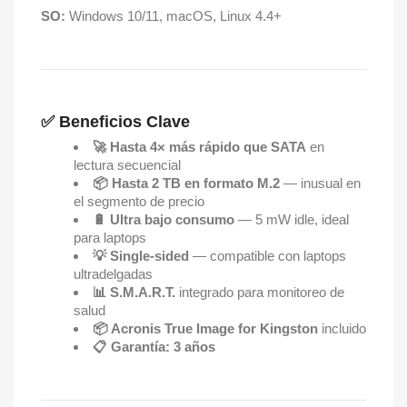
SO:
Windows 10/11, macOS, Linux 4.4+
✅ Beneficios Clave
🚀 Hasta 4× más rápido que SATA
en
lectura secuencial
📦 Hasta 2 TB en formato M.2
— inusual en
el segmento de precio
🔋 Ultra bajo consumo
— 5 mW idle, ideal
para laptops
💡 Single-sided
— compatible con laptops
ultradelgadas
📊 S.M.A.R.T.
integrado para monitoreo de
salud
📦 Acronis True Image for Kingston
incluido
📋 Garantía: 3 años