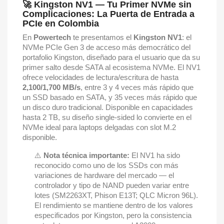
🚀 Kingston NV1 — Tu Primer NVMe sin
Complicaciones: La Puerta de Entrada a
PCIe en Colombia
En
Powertech
te presentamos el
Kingston NV1
: el
NVMe PCIe Gen 3 de acceso más democrático del
portafolio Kingston, diseñado para el usuario que da su
primer salto desde SATA al ecosistema NVMe. El NV1
ofrece velocidades de lectura/escritura de hasta
2,100/1,700 MB/s
, entre 3 y 4 veces más rápido que
un SSD basado en SATA, y 35 veces más rápido que
un disco duro tradicional. Disponible en capacidades
hasta 2 TB, su diseño single-sided lo convierte en el
NVMe ideal para laptops delgadas con slot M.2
disponible.
⚠️
Nota técnica importante:
El NV1 ha sido
reconocido como uno de los SSDs con más
variaciones de hardware del mercado — el
controlador y tipo de NAND pueden variar entre
lotes (SM2263XT, Phison E13T; QLC Micron 96L).
El rendimiento se mantiene dentro de los valores
especificados por Kingston, pero la consistencia