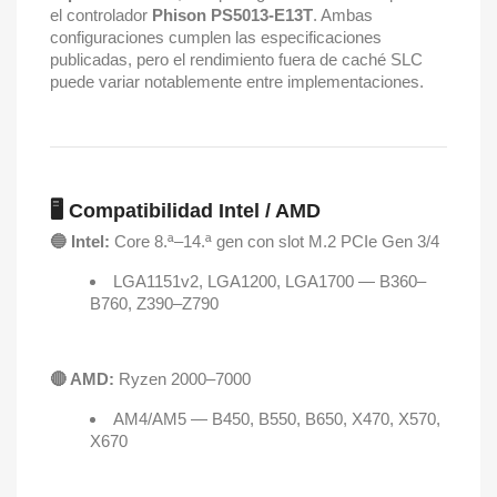
el controlador
Phison PS5013-E13T
. Ambas
configuraciones cumplen las especificaciones
publicadas, pero el rendimiento fuera de caché SLC
puede variar notablemente entre implementaciones.
🖥️ Compatibilidad Intel / AMD
🔵 Intel:
Core 8.ª–14.ª gen con slot M.2 PCIe Gen 3/4
LGA1151v2, LGA1200, LGA1700 — B360–
B760, Z390–Z790
🔴 AMD:
Ryzen 2000–7000
AM4/AM5 — B450, B550, B650, X470, X570,
X670