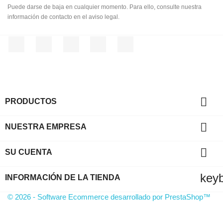
Puede darse de baja en cualquier momento. Para ello, consulte nuestra
información de contacto en el aviso legal.
Facebook
Twitter
Instagram
LinkedIn
TikTok

PRODUCTOS

NUESTRA EMPRESA

SU CUENTA
key
INFORMACIÓN DE LA TIENDA
© 2026 - Software Ecommerce desarrollado por PrestaShop™