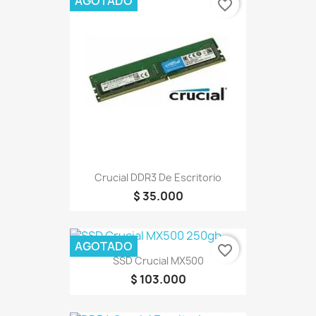
AGOTADO
favorite_border
Crucial DDR3 De Escritorio
$ 35.000
AGOTADO
favorite_border
SSD Crucial MX500
$ 103.000