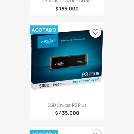
Crucial DDR4 De Portátil
$ 165.000
AGOTADO
favorite_border
SSD Crucial P3 Plus
$ 435.000