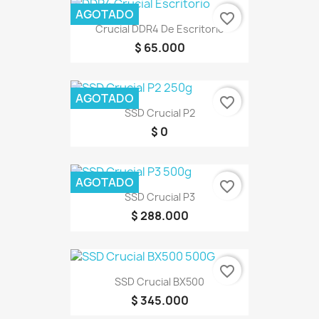
AGOTADO
favorite_border
Crucial DDR4 De Escritorio
$ 65.000
AGOTADO
favorite_border
SSD Crucial P2
$ 0
AGOTADO
favorite_border
SSD Crucial P3
$ 288.000
favorite_border
SSD Crucial BX500
$ 345.000