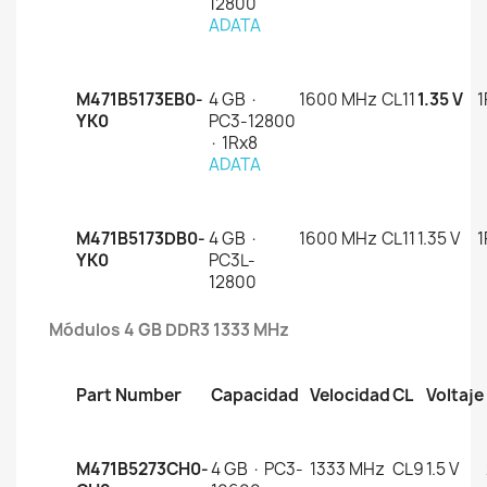
12800
ADATA
M471B5173EB0-
4 GB ·
1600 MHz
CL11
1.35 V
1
YK0
PC3-12800
· 1Rx8
ADATA
M471B5173DB0-
4 GB ·
1600 MHz
CL11
1.35 V
1
YK0
PC3L-
12800
Módulos 4 GB DDR3 1333 MHz
Part Number
Capacidad
Velocidad
CL
Voltaje
M471B5273CH0-
4 GB · PC3-
1333 MHz
CL9
1.5 V