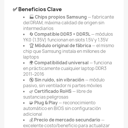
✅ Beneficios Clave
🏭
Chips propios Samsung
— fabricante
del DRAM, máxima calidad de origen sin
intermediarios
🔄
Compatible DDR3 + DDR3L
— módulos
YK0 (1.35V) funcionan en slots 1.5V y 1.35V
🏆
Módulo original de fábrica
— el mismo
chip que Samsung instala en millones de
laptops
🌍
Compatibilidad universal
— funciona
en prácticamente cualquier laptop DDR3
2011–2016
🔇
Sin ruido, sin vibración
— módulo
pasivo, sin ventilador ni partes móviles
🌿
Certificado RoHS
— libre de
sustancias peligrosas
🧩
Plug & Play
— reconocimiento
automático en BIOS sin configuración
adicional
💰
Precio de mercado secundario
—
excelente costo/beneficio para actualizar