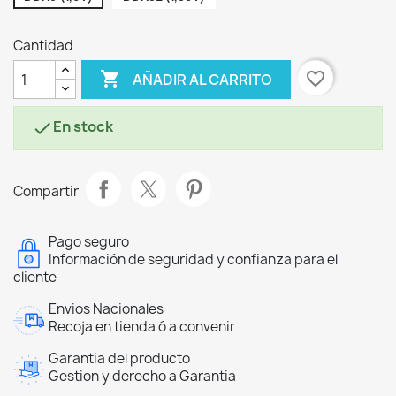
Cantidad

favorite_border
AÑADIR AL CARRITO
En stock

Compartir
Pago seguro
Información de seguridad y confianza para el
cliente
Envios Nacionales
Recoja en tienda ó a convenir
Garantia del producto
Gestion y derecho a Garantia