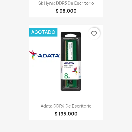
Sk Hynix DDR3 De Escritorio
$ 98.000
AGOTADO
favorite_border
Adata DDR4 De Escritorio
$ 195.000