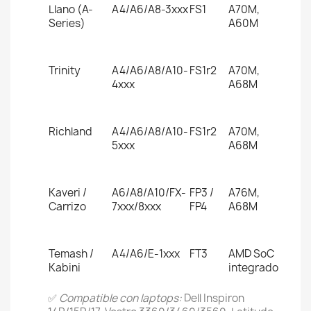
Llano (A-
A4/A6/A8-3xxx
FS1
A70M,
Series)
A60M
Trinity
A4/A6/A8/A10-
FS1r2
A70M,
4xxx
A68M
Richland
A4/A6/A8/A10-
FS1r2
A70M,
5xxx
A68M
Kaveri /
A6/A8/A10/FX-
FP3 /
A76M,
Carrizo
7xxx/8xxx
FP4
A68M
Temash /
A4/A6/E-1xxx
FT3
AMD SoC
Kabini
integrado
✅
Compatible con laptops:
Dell Inspiron