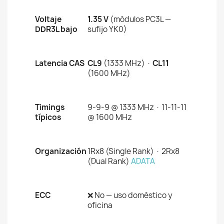
Voltaje
1.35 V
(módulos PC3L —
DDR3L bajo
sufijo YK0)
Latencia CAS
CL9
(1333 MHz) ·
CL11
(1600 MHz)
Timings
9-9-9 @ 1333 MHz · 11-11-11
típicos
@ 1600 MHz
Organización
1Rx8 (Single Rank) · 2Rx8
(Dual Rank)
ADATA
ECC
❌ No — uso doméstico y
oficina