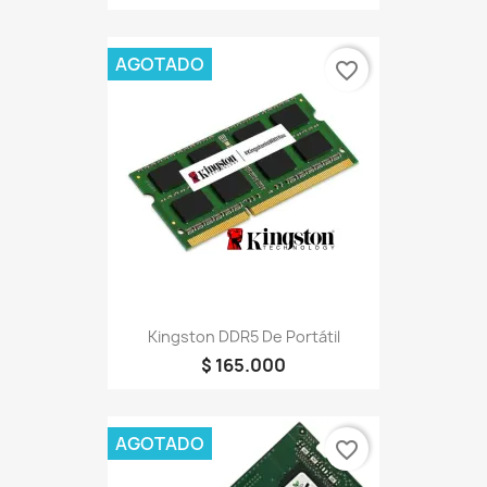
AGOTADO
favorite_border
Kingston DDR5 De Portátil
$ 165.000
AGOTADO
favorite_border