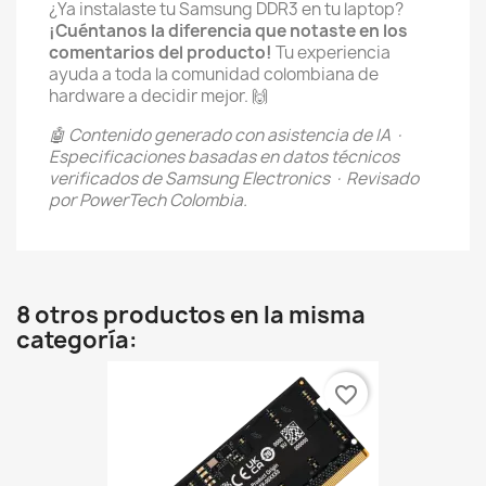
¿Ya instalaste tu Samsung DDR3 en tu laptop?
¡Cuéntanos la diferencia que notaste en los
comentarios del producto!
Tu experiencia
ayuda a toda la comunidad colombiana de
hardware a decidir mejor. 🙌
🤖 Contenido generado con asistencia de IA ·
Especificaciones basadas en datos técnicos
verificados de Samsung Electronics · Revisado
por PowerTech Colombia.
8 otros productos en la misma
categoría:
favorite_border