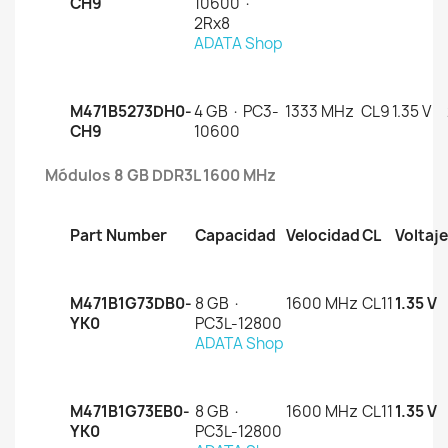
CH9
10600 ·
2Rx8
ADATA Shop
M471B5273DH0-
4 GB · PC3-
1333 MHz
CL9
1.35 V
CH9
10600
Módulos 8 GB DDR3L 1600 MHz
Part Number
Capacidad
Velocidad
CL
Voltaje
M471B1G73DB0-
8 GB ·
1600 MHz
CL11
1.35 V
YK0
PC3L-12800
ADATA Shop
M471B1G73EB0-
8 GB ·
1600 MHz
CL11
1.35 V
YK0
PC3L-12800