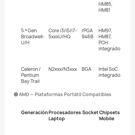
HM85,
HM81
5.ª Gen
Core i3/i5/i7-
rPGA
HM97,
Broadwell-
5xxxU/HQ
946B
HM87,
U/H
PCH
integrado
Celeron /
N2xxx/N3xxx
BGA
Intel SoC
Pentium
integrado
Bay Trail
🔴 AMD — Plataformas Portátil Compatibles
Generación
Procesadores
Socket
Chipsets
Laptop
Mobile