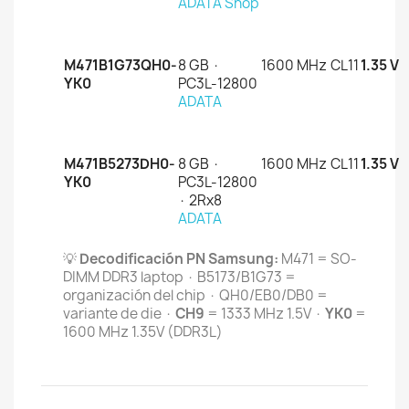
ADATA Shop
M471B1G73QH0-
8 GB ·
1600 MHz
CL11
1.35 V
YK0
PC3L-12800
ADATA
M471B5273DH0-
8 GB ·
1600 MHz
CL11
1.35 V
YK0
PC3L-12800
· 2Rx8
ADATA
💡
Decodificación PN Samsung:
M471 = SO-
DIMM DDR3 laptop · B5173/B1G73 =
organización del chip · QH0/EB0/DB0 =
variante de die ·
CH9
= 1333 MHz 1.5V ·
YK0
=
1600 MHz 1.35V (DDR3L)