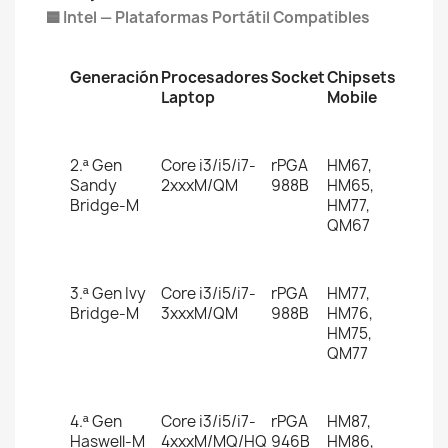
🟦 Intel — Plataformas Portátil Compatibles
Generación
Procesadores
Socket
Chipsets
Laptop
Mobile
2.ª Gen
Core i3/i5/i7-
rPGA
HM67,
Sandy
2xxxM/QM
988B
HM65,
Bridge-M
HM77,
QM67
3.ª Gen Ivy
Core i3/i5/i7-
rPGA
HM77,
Bridge-M
3xxxM/QM
988B
HM76,
HM75,
QM77
4.ª Gen
Core i3/i5/i7-
rPGA
HM87,
Haswell-M
4xxxM/MQ/HQ
946B
HM86,