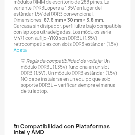
módulos DIMM de escritorio de 288 pines. La
variante DDR3L opera a 1.35V en lugar del
estándar 1.5V del DDR3 convencional.
Dimensiones:
67.6 mm × 30 mm × 3.8 mm
.
Carcasa sin disipador, perfil ultra bajo compatible
con laptops ultradelgadas. Los módulos serie
M471 con sufijo
-YK0
son DDR3L (1.35V)
retrocompatibles con slots DDR3 estándar (1.5V).
Adata
💡
Regla de compatibilidad de voltaje:
Un
módulo DDR3L (1.35V) funciona en un slot
DDR3 (1.5V). Un módulo DDR3 estándar (1.5V)
NO debe instalarse en un equipo que solo
soporte DDR3L — verificar siempre el manual
de tu laptop.
🔌 Compatibilidad con Plataformas
Intel y AMD