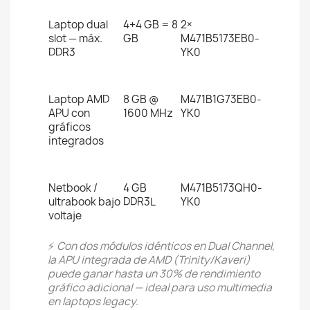
Laptop dual
4+4 GB = 8
2×
slot — máx.
GB
M471B5173EB0-
DDR3
YK0
Laptop AMD
8 GB @
M471B1G73EB0-
APU con
1600 MHz
YK0
gráficos
integrados
Netbook /
4 GB
M471B5173QH0-
ultrabook bajo
DDR3L
YK0
voltaje
⚡
Con dos módulos idénticos en Dual Channel,
la APU integrada de AMD (Trinity/Kaveri)
puede ganar hasta un 30% de rendimiento
gráfico adicional — ideal para uso multimedia
en laptops legacy.