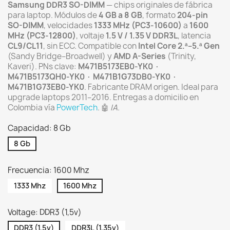
Samsung DDR3 SO-DIMM
— chips originales de fábrica
para laptop. Módulos de
4 GB a 8 GB
, formato
204-pin
SO-DIMM
, velocidades
1333 MHz (PC3-10600)
a
1600
MHz (PC3-12800)
, voltaje
1.5 V / 1.35 V DDR3L
, latencia
CL9/CL11
, sin ECC. Compatible con
Intel Core 2.ª–5.ª Gen
(Sandy Bridge–Broadwell) y
AMD A-Series
(Trinity,
Kaveri). PNs clave:
M471B5173EB0-YK0 ·
M471B5173QH0-YK0 · M471B1G73DB0-YK0 ·
M471B1G73EB0-YK0
. Fabricante DRAM origen. Ideal para
upgrade laptops 2011–2016. Entregas a domicilio en
Colombia vía
PowerTech
. 🤖
IA.
Capacidad: 8 Gb
8 Gb
Frecuencia: 1600 Mhz
1333 Mhz
1600 Mhz
Voltage: DDR3 (1,5v)
DDR3 (1,5v)
DDR3L (1,35v)