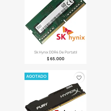
Sk Hynix DDR4 De Portatil
$ 65.000
AGOTADO
favorite_border