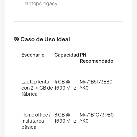
laptops legacy
🎯 Caso de Uso Ideal
Escenario
Capacidad
PN
Recomendado
Laptop lenta
4 GB @
M471B5173EB0-
con 2–4 GB de
1600 MHz
YK0
fábrica
Home office /
8 GB @
M471B1G73DB0-
multitarea
1600 MHz
YK0
básica