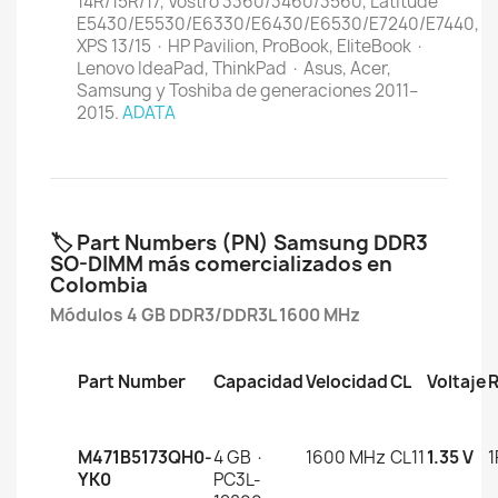
14R/15R/17, Vostro 3360/3460/3560, Latitude
E5430/E5530/E6330/E6430/E6530/E7240/E7440,
XPS 13/15 · HP Pavilion, ProBook, EliteBook ·
Lenovo IdeaPad, ThinkPad · Asus, Acer,
Samsung y Toshiba de generaciones 2011–
2015.
ADATA
🏷️ Part Numbers (PN) Samsung DDR3
SO-DIMM más comercializados en
Colombia
Módulos 4 GB DDR3/DDR3L 1600 MHz
Part Number
Capacidad
Velocidad
CL
Voltaje
M471B5173QH0-
4 GB ·
1600 MHz
CL11
1.35 V
1
YK0
PC3L-