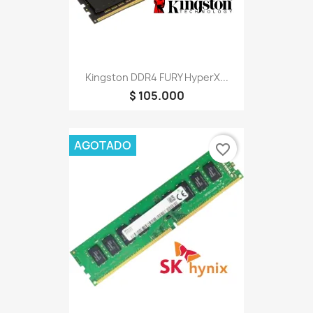
Kingston DDR4 FURY HyperX...
$ 105.000
AGOTADO
favorite_border