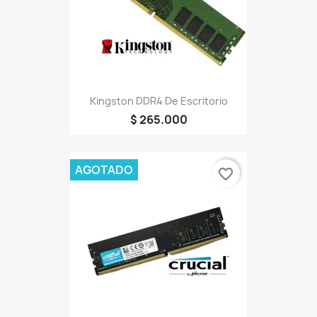
Kingston DDR4 De Escritorio
$ 265.000
AGOTADO
favorite_border