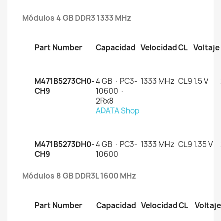
Módulos 4 GB DDR3 1333 MHz
Part Number
Capacidad
Velocidad
CL
Voltaje
M471B5273CH0-
4 GB · PC3-
1333 MHz
CL9
1.5 V
CH9
10600 ·
2Rx8
ADATA Shop
M471B5273DH0-
4 GB · PC3-
1333 MHz
CL9
1.35 V
CH9
10600
Módulos 8 GB DDR3L 1600 MHz
Part Number
Capacidad
Velocidad
CL
Voltaje