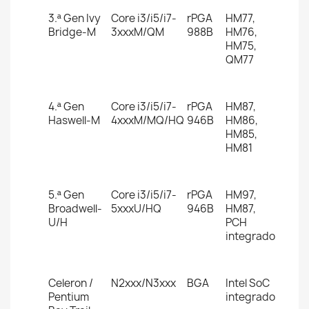
3.ª Gen Ivy
Core i3/i5/i7-
rPGA
HM77,
Bridge-M
3xxxM/QM
988B
HM76,
HM75,
QM77
4.ª Gen
Core i3/i5/i7-
rPGA
HM87,
Haswell-M
4xxxM/MQ/HQ
946B
HM86,
HM85,
HM81
5.ª Gen
Core i3/i5/i7-
rPGA
HM97,
Broadwell-
5xxxU/HQ
946B
HM87,
U/H
PCH
integrado
Celeron /
N2xxx/N3xxx
BGA
Intel SoC
Pentium
integrado