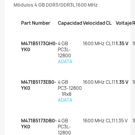
Módulos 4 GB DDR3/DDR3L 1600 MHz
Part Number
Capacidad
Velocidad
CL
Voltaje
M471B5173QH0-
4 GB ·
1600 MHz
CL11
1.35 V
1
YK0
PC3L-
12800
ADATA
M471B5173EB0-
4 GB ·
1600 MHz
CL11
1.35 V
1
YK0
PC3-12800
· 1Rx8
ADATA
M471B5173DB0-
4 GB ·
1600 MHz
CL11
1.35 V
1
YK0
PC3L-
12800