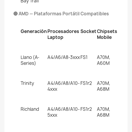
Bay Trail
🔴 AMD — Plataformas Portátil Compatibles
Generación
Procesadores
Socket
Chipsets
Laptop
Mobile
Llano (A-
A4/A6/A8-3xxx
FS1
A70M,
Series)
A60M
Trinity
A4/A6/A8/A10-
FS1r2
A70M,
4xxx
A68M
Richland
A4/A6/A8/A10-
FS1r2
A70M,
5xxx
A68M