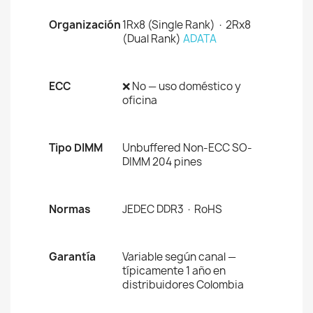
Organización
1Rx8 (Single Rank) · 2Rx8
(Dual Rank)
ADATA
ECC
❌ No — uso doméstico y
oficina
Tipo DIMM
Unbuffered Non-ECC SO-
DIMM 204 pines
Normas
JEDEC DDR3 · RoHS
Garantía
Variable según canal —
típicamente 1 año en
distribuidores Colombia