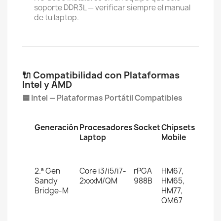
soporte DDR3L — verificar siempre el manual
de tu laptop.
🔌 Compatibilidad con Plataformas
Intel y AMD
🟦 Intel — Plataformas Portátil Compatibles
Generación
Procesadores
Socket
Chipsets
Laptop
Mobile
2.ª Gen
Core i3/i5/i7-
rPGA
HM67,
Sandy
2xxxM/QM
988B
HM65,
Bridge-M
HM77,
QM67