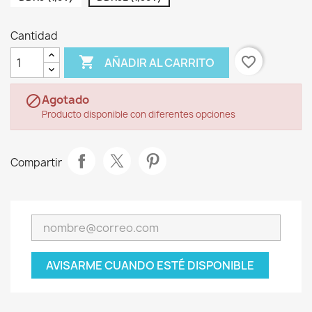
Cantidad

favorite_border
AÑADIR AL CARRITO
Agotado

Producto disponible con diferentes opciones
Compartir
AVISARME CUANDO ESTÉ DISPONIBLE