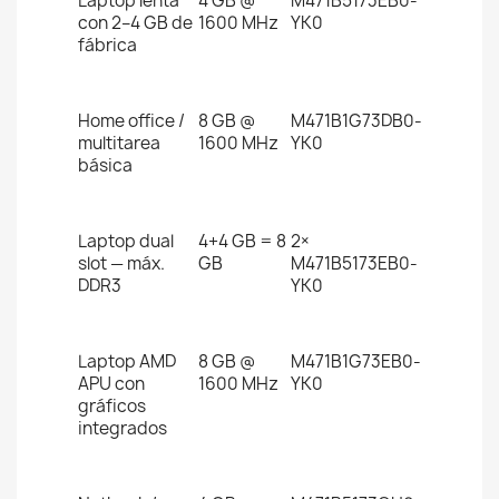
Laptop lenta
4 GB @
M471B5173EB0-
con 2–4 GB de
1600 MHz
YK0
fábrica
Home office /
8 GB @
M471B1G73DB0-
multitarea
1600 MHz
YK0
básica
Laptop dual
4+4 GB = 8
2×
slot — máx.
GB
M471B5173EB0-
DDR3
YK0
Laptop AMD
8 GB @
M471B1G73EB0-
APU con
1600 MHz
YK0
gráficos
integrados