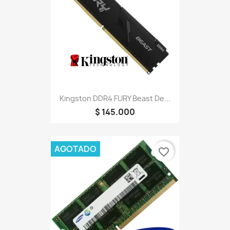
Kingston DDR4 FURY Beast De...
$ 145.000
AGOTADO
favorite_border