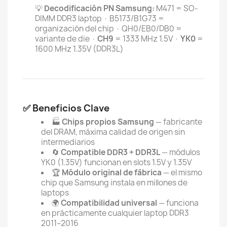
💡
Decodificación PN Samsung:
M471 = SO-
DIMM DDR3 laptop · B5173/B1G73 =
organización del chip · QH0/EB0/DB0 =
variante de die ·
CH9
= 1333 MHz 1.5V ·
YK0
=
1600 MHz 1.35V (DDR3L)
✅ Beneficios Clave
🏭
Chips propios Samsung
— fabricante
del DRAM, máxima calidad de origen sin
intermediarios
🔄
Compatible DDR3 + DDR3L
— módulos
YK0 (1.35V) funcionan en slots 1.5V y 1.35V
🏆
Módulo original de fábrica
— el mismo
chip que Samsung instala en millones de
laptops
🌍
Compatibilidad universal
— funciona
en prácticamente cualquier laptop DDR3
2011–2016