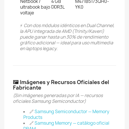
Netbook /
4 GB
M471B5173QH0-
ultrabook bajo
DDR3L
YK0
voltaje
⚡
Con dos módulos idénticos en Dual Channel,
la APU integrada de AMD (Trinity/Kaveri)
puede ganar hasta un 30% de rendimiento
gráfico adicional — ideal para uso multimedia
en laptops legacy.
🖼️ Imágenes y Recursos Oficiales del
Fabricante
(Sin imágenes generadas por IA — recursos
oficiales Samsung Semiconductor)
🔗
Samsung Semiconductor — Memory
Products
🔗
Samsung Memory — catálogo oficial
DRAM