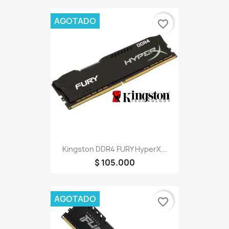
AGOTADO
favorite_border
Kingston DDR4 FURY HyperX...
$ 105.000
AGOTADO
favorite_border