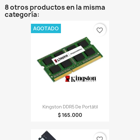
8 otros productos en la misma
categoría:
AGOTADO
favorite_border
Kingston DDR5 De Portátil
$ 165.000
favorite_border