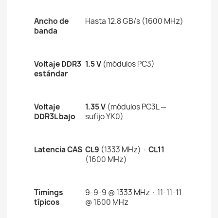
Ancho de
Hasta 12.8 GB/s (1600 MHz)
banda
Voltaje DDR3
1.5 V
(módulos PC3)
estándar
Voltaje
1.35 V
(módulos PC3L —
DDR3L bajo
sufijo YK0)
Latencia CAS
CL9
(1333 MHz) ·
CL11
(1600 MHz)
Timings
9-9-9 @ 1333 MHz · 11-11-11
típicos
@ 1600 MHz