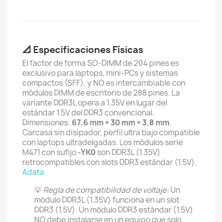
📐 Especificaciones Físicas
El factor de forma SO-DIMM de 204 pines es
exclusivo para laptops, mini-PCs y sistemas
compactos (SFF), y NO es intercambiable con
módulos DIMM de escritorio de 288 pines. La
variante DDR3L opera a 1.35V en lugar del
estándar 1.5V del DDR3 convencional.
Dimensiones:
67.6 mm × 30 mm × 3.8 mm
.
Carcasa sin disipador, perfil ultra bajo compatible
con laptops ultradelgadas. Los módulos serie
M471 con sufijo
-YK0
son DDR3L (1.35V)
retrocompatibles con slots DDR3 estándar (1.5V).
Adata
💡
Regla de compatibilidad de voltaje:
Un
módulo DDR3L (1.35V) funciona en un slot
DDR3 (1.5V). Un módulo DDR3 estándar (1.5V)
NO debe instalarse en un equipo que solo