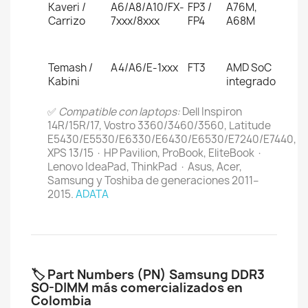
Kaveri /
A6/A8/A10/FX-
FP3 /
A76M,
Carrizo
7xxx/8xxx
FP4
A68M
Temash /
A4/A6/E-1xxx
FT3
AMD SoC
Kabini
integrado
✅
Compatible con laptops:
Dell Inspiron
14R/15R/17, Vostro 3360/3460/3560, Latitude
E5430/E5530/E6330/E6430/E6530/E7240/E7440,
XPS 13/15 · HP Pavilion, ProBook, EliteBook ·
Lenovo IdeaPad, ThinkPad · Asus, Acer,
Samsung y Toshiba de generaciones 2011–
2015.
ADATA
🏷️ Part Numbers (PN) Samsung DDR3
SO-DIMM más comercializados en
Colombia