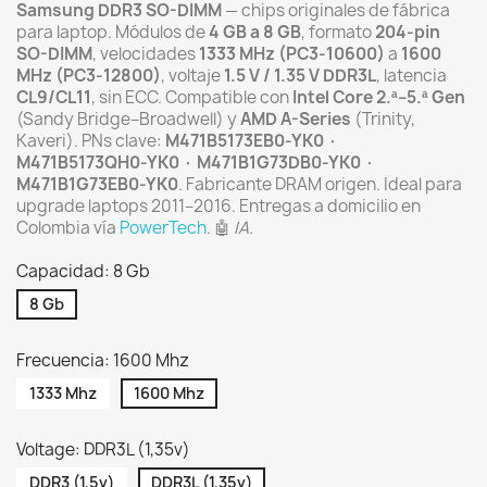
Samsung DDR3 SO-DIMM
— chips originales de fábrica
para laptop. Módulos de
4 GB a 8 GB
, formato
204-pin
SO-DIMM
, velocidades
1333 MHz (PC3-10600)
a
1600
MHz (PC3-12800)
, voltaje
1.5 V / 1.35 V DDR3L
, latencia
CL9/CL11
, sin ECC. Compatible con
Intel Core 2.ª–5.ª Gen
(Sandy Bridge–Broadwell) y
AMD A-Series
(Trinity,
Kaveri). PNs clave:
M471B5173EB0-YK0 ·
M471B5173QH0-YK0 · M471B1G73DB0-YK0 ·
M471B1G73EB0-YK0
. Fabricante DRAM origen. Ideal para
upgrade laptops 2011–2016. Entregas a domicilio en
Colombia vía
PowerTech
. 🤖
IA.
Capacidad: 8 Gb
8 Gb
Frecuencia: 1600 Mhz
1333 Mhz
1600 Mhz
Voltage: DDR3L (1,35v)
DDR3 (1,5v)
DDR3L (1,35v)