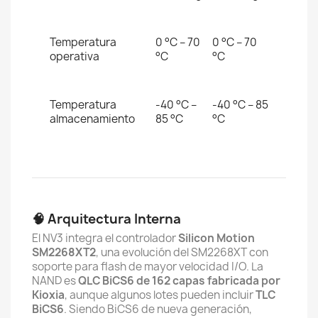
Temperatura
0 °C – 70
0 °C – 70
operativa
°C
°C
Temperatura
-40 °C –
-40 °C – 85
almacenamiento
85 °C
°C
🧠 Arquitectura Interna
El NV3 integra el controlador
Silicon Motion
SM2268XT2
, una evolución del SM2268XT con
soporte para flash de mayor velocidad I/O. La
NAND es
QLC BiCS6 de 162 capas fabricada por
Kioxia
, aunque algunos lotes pueden incluir
TLC
BiCS6
. Siendo BiCS6 de nueva generación,