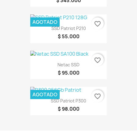
$ 345.000
AGOTADO
favorite_border
SSD Patriot P210
$ 55.000
favorite_border
Netac SSD
$ 95.000
AGOTADO
favorite_border
SSD Patriot P300
$ 98.000