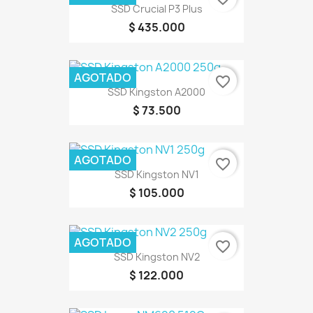
SSD Crucial P3 Plus
$ 435.000
AGOTADO
favorite_border
SSD Kingston A2000
$ 73.500
AGOTADO
favorite_border
SSD Kingston NV1
$ 105.000
AGOTADO
favorite_border
SSD Kingston NV2
$ 122.000