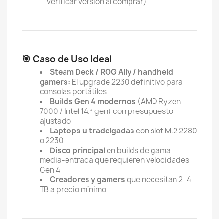
— verificar versión al comprar)
🎯 Caso de Uso Ideal
Steam Deck / ROG Ally / handheld
gamers:
El upgrade 2230 definitivo para
consolas portátiles
Builds Gen 4 modernos
(AMD Ryzen
7000 / Intel 14.ª gen) con presupuesto
ajustado
Laptops ultradelgadas
con slot M.2 2280
o 2230
Disco principal
en builds de gama
media-entrada que requieren velocidades
Gen 4
Creadores y gamers
que necesitan 2–4
TB a precio mínimo