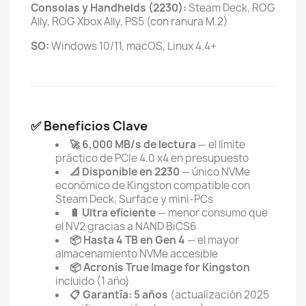
Consolas y Handhelds (2230):
Steam Deck, ROG
Ally, ROG Xbox Ally, PS5 (con ranura M.2)
SO:
Windows 10/11, macOS, Linux 4.4+
✅ Beneficios Clave
🚀 6,000 MB/s de lectura
— el límite
práctico de PCIe 4.0 x4 en presupuesto
📐 Disponible en 2230
— único NVMe
económico de Kingston compatible con
Steam Deck, Surface y mini-PCs
🔋 Ultra eficiente
— menor consumo que
el NV2 gracias a NAND BiCS6
📦 Hasta 4 TB en Gen 4
— el mayor
almacenamiento NVMe accesible
📦 Acronis True Image for Kingston
incluido (1 año)
📋 Garantía: 5 años
(actualización 2025