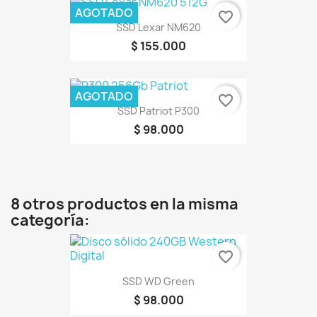
AGOTADO
favorite_border
SSD Lexar NM620
$ 155.000
AGOTADO
favorite_border
SSD Patriot P300
$ 98.000
8 otros productos en la misma
categoría:
favorite_border
SSD WD Green
$ 98.000