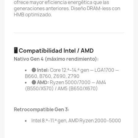
ofrece mayor eficiencia energética que las
generaciones anteriores. Diseño DRAM-less con
HMB optimizado.
🖥️ Compatibilidad Intel / AMD
Nativo Gen 4 (máximo rendimiento):
🔵 Intel:
Core 12.ª–14.ª gen — LGA1700 —
B660, B760, Z690, Z790
🔴 AMD:
Ryzen 5000/7000 — AM4
(B550/X570) / AM5 (B650/X670)
Retrocompatible Gen 3:
Intel 8.ª–11.ª gen, AMD Ryzen 2000–5000