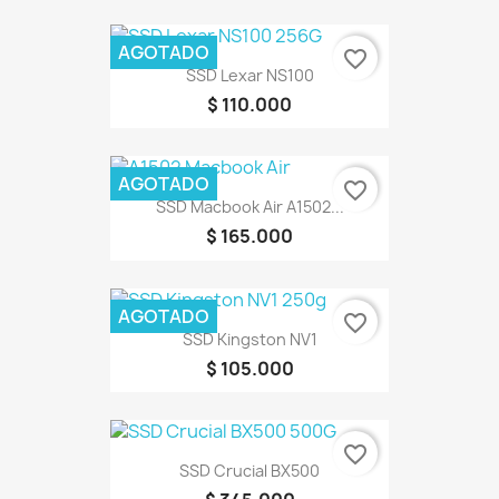
AGOTADO
favorite_border
SSD Lexar NS100
$ 110.000
AGOTADO
favorite_border
SSD Macbook Air A1502...
$ 165.000
AGOTADO
favorite_border
SSD Kingston NV1
$ 105.000
favorite_border
SSD Crucial BX500