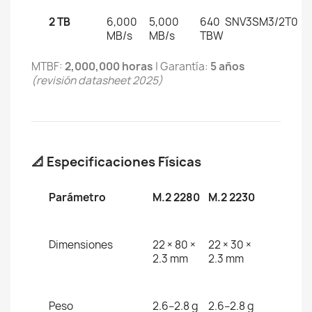
2 TB
6,000
5,000
640
SNV3SM3/2T0
MB/s
MB/s
TBW
MTBF:
2,000,000 horas
| Garantía:
5 años
(revisión datasheet 2025)
📐 Especificaciones Físicas
Parámetro
M.2 2280
M.2 2230
Dimensiones
22 × 80 ×
22 × 30 ×
2.3 mm
2.3 mm
Peso
2.6–2.8 g
2.6–2.8 g