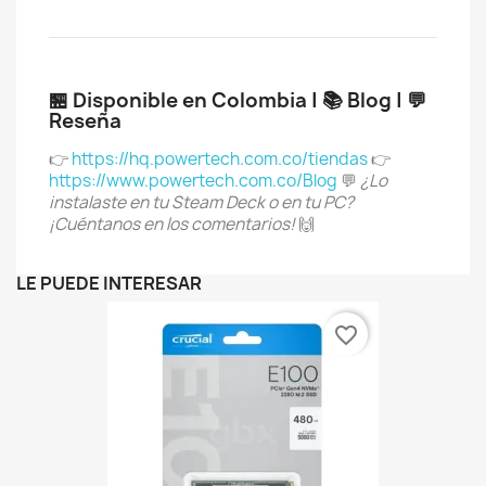
🏪 Disponible en Colombia | 📚 Blog | 💬
Reseña
👉
https://hq.powertech.com.co/tiendas
👉
https://www.powertech.com.co/Blog
💬
¿Lo
instalaste en tu Steam Deck o en tu PC?
¡Cuéntanos en los comentarios!
🙌
LE PUEDE INTERESAR
favorite_border