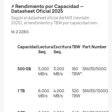
⚡ Rendimiento por Capacidad —
Datasheet Oficial 2025
Según el datasheet oficial del NV3 (revisión
2025), el rendimiento y TBW por capacidad son:
M.2 2280:
Capacidad
Lectura
Escritura
TBW
Part Number
Seq.
Seq.
500 GB
5,000
3,000
160
SNV3S/500G
MB/s
MB/s
TBW*
1 TB
6,000
4,000
320
SNV3S/1000G
MB/s
MB/s
TBW