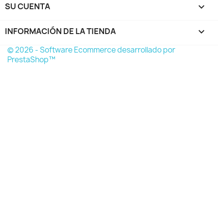
SU CUENTA

INFORMACIÓN DE LA TIENDA
keyboard_arrow_down
© 2026 - Software Ecommerce desarrollado por
PrestaShop™