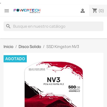
shopping_cart


(0)
search
Inicio
Disco Solido
SSD Kingston NV3
AGOTADO