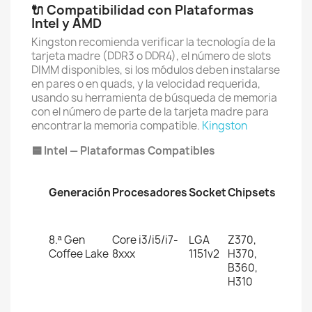
🔌 Compatibilidad con Plataformas
Intel y AMD
Kingston recomienda verificar la tecnología de la
tarjeta madre (DDR3 o DDR4), el número de slots
DIMM disponibles, si los módulos deben instalarse
en pares o en quads, y la velocidad requerida,
usando su herramienta de búsqueda de memoria
con el número de parte de la tarjeta madre para
encontrar la memoria compatible.
Kingston
🟦 Intel — Plataformas Compatibles
Generación
Procesadores
Socket
Chipsets
8.ª Gen
Core i3/i5/i7-
LGA
Z370,
Coffee Lake
8xxx
1151v2
H370,
B360,
H310