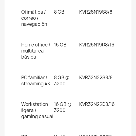
Ofimática /
8 GB
KVR26N19S8/8
correo /
navegación
Home office /
16 GB
KVR26N19D8/16
multitarea
básica
PC familiar /
8 GB @
KVR32N22S8/8
streaming 4K
3200
Workstation
16 GB @
KVR32N22D8/16
ligera /
3200
gaming casual