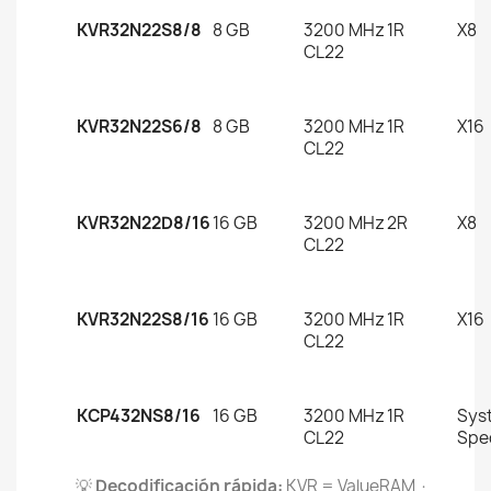
KVR32N22S8/8
8 GB
3200 MHz
1R
X8
CL22
KVR32N22S6/8
8 GB
3200 MHz
1R
X16
CL22
KVR32N22D8/16
16 GB
3200 MHz
2R
X8
CL22
KVR32N22S8/16
16 GB
3200 MHz
1R
X16
CL22
KCP432NS8/16
16 GB
3200 MHz
1R
Sys
CL22
Spec
💡
Decodificación rápida:
KVR = ValueRAM ·