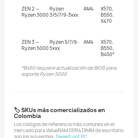
ZEN 2 —
Ryzen
AM4
X570,
Ryzen 3000
3/5/7/9-3xxx
B550,
X470
ZEN 3 —
Ryzen 5/7/9-
AM4
X570,
Ryzen 5000
5xxx
B550,
B450*
*B450 requiere actualización de BIOS para
soporte Ryzen 5000.
🏷️ SKUs más comercializados en
Colombia
Los códigos de referencia más comunes en el
mercado para ValueRAM DDR4 DIMM de escritorio
son los siguientes:
SweetLoot PC