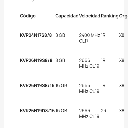
Código
Capacidad
Velocidad
Ranking
Org
KVR24N17S8/8
8 GB
2400 MHz
1R
X8
CL17
KVR26N19S8/8
8 GB
2666
1R
X8
MHz CL19
KVR26N19S8/16
16 GB
2666
1R
X8
MHz CL19
KVR26N19D8/16
16 GB
2666
2R
X8
MHz CL19