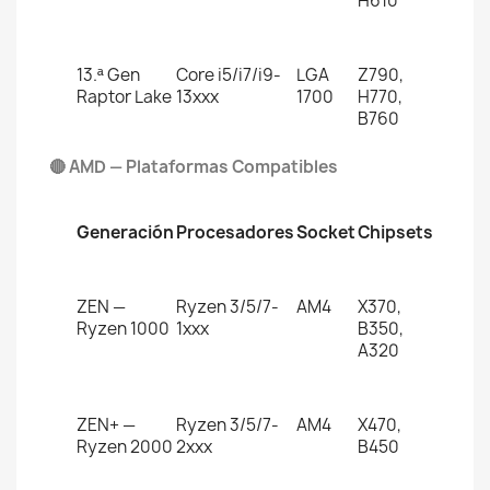
H610
13.ª Gen
Core i5/i7/i9-
LGA
Z790,
Raptor Lake
13xxx
1700
H770,
B760
🔴 AMD — Plataformas Compatibles
Generación
Procesadores
Socket
Chipsets
ZEN —
Ryzen 3/5/7-
AM4
X370,
Ryzen 1000
1xxx
B350,
A320
ZEN+ —
Ryzen 3/5/7-
AM4
X470,
Ryzen 2000
2xxx
B450