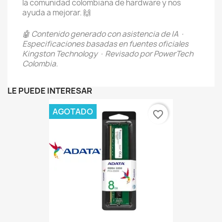
la comunidad colombiana de hardware y nos
ayuda a mejorar. 🙌
🤖 Contenido generado con asistencia de IA ·
Especificaciones basadas en fuentes oficiales
Kingston Technology · Revisado por PowerTech
Colombia.
LE PUEDE INTERESAR
AGOTADO
favorite_border