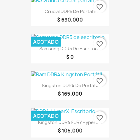
favorite_border
Crucial DDR5 De Portátil
$ 690.000
AGOTADO
favorite_border
Samsung DDR5 De Escritorio
$ 0
favorite_border
Kingston DDR4 De Portátil
$ 165.000
AGOTADO
favorite_border
Kingston DDR4 FURY HyperX...
$ 105.000