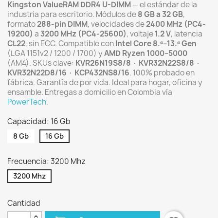
Kingston ValueRAM DDR4 U-DIMM
— el estándar de la
industria para escritorio. Módulos de
8 GB a 32 GB
,
formato
288-pin DIMM
, velocidades de
2400 MHz (PC4-
19200)
a
3200 MHz (PC4-25600)
, voltaje
1.2 V
, latencia
CL22
, sin ECC. Compatible con
Intel Core 8.ª–13.ª Gen
(LGA 1151v2 / 1200 / 1700) y
AMD Ryzen 1000–5000
(AM4). SKUs clave:
KVR26N19S8/8 · KVR32N22S8/8 ·
KVR32N22D8/16 · KCP432NS8/16
. 100% probado en
fábrica. Garantía de por vida. Ideal para hogar, oficina y
ensamble. Entregas a domicilio en Colombia vía
PowerTech
.
Capacidad: 16 Gb
8 Gb
16 Gb
Frecuencia: 3200 Mhz
3200 Mhz
Cantidad