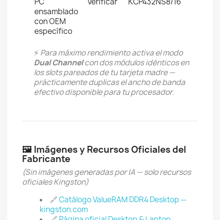
PC
Verificar
KCP432NS8/16
ensamblado
con OEM
específico
⚡
Para máximo rendimiento activa el modo
Dual Channel
con dos módulos idénticos en
los slots pareados de tu tarjeta madre —
prácticamente duplicas el ancho de banda
efectivo disponible para tu procesador.
🖼️ Imágenes y Recursos Oficiales del
Fabricante
(Sin imágenes generadas por IA — solo recursos
oficiales Kingston)
🔗
Catálogo ValueRAM DDR4 Desktop —
kingston.com
🔗
Página oficial Desktop & Laptop