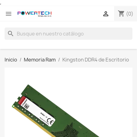
shopping_cart


(0)
search
Inicio
Memoria Ram
Kingston DDR4 de Escritorio