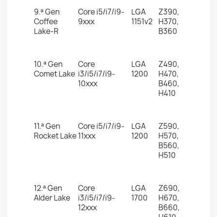
9.ª Gen
Core i5/i7/i9-
LGA
Z390,
Coffee
9xxx
1151v2
H370,
Lake-R
B360
10.ª Gen
Core
LGA
Z490,
Comet Lake
i3/i5/i7/i9-
1200
H470,
10xxx
B460,
H410
11.ª Gen
Core i5/i7/i9-
LGA
Z590,
Rocket Lake
11xxx
1200
H570,
B560,
H510
12.ª Gen
Core
LGA
Z690,
Alder Lake
i3/i5/i7/i9-
1700
H670,
12xxx
B660,