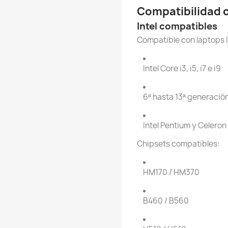
Compatibilidad c
Intel compatibles
Compatible con laptops I
Intel Core i3, i5, i7 e i9
6ª hasta 13ª generació
Intel Pentium y Celero
Chipsets compatibles:
HM170 / HM370
B460 / B560