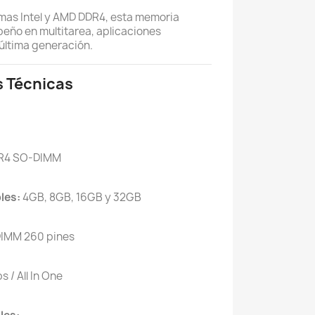
mas Intel y AMD DDR4, esta memoria
eño en multitarea, aplicaciones
última generación.
s Técnicas
R4 SO-DIMM
les:
4GB, 8GB, 16GB y 32GB
IMM 260 pines
s / All In One