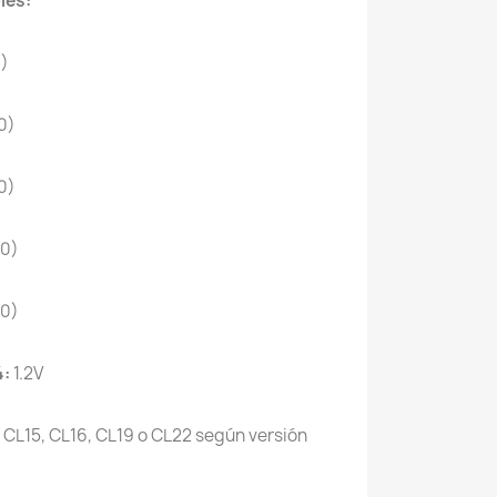
les:
)
0)
0)
0)
0)
4:
1.2V
CL15, CL16, CL19 o CL22 según versión