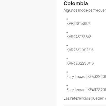
Colombia
Algunos modelos frecuen
KVR21S15S8/4
KVR24S17S8/8
KVR26S19S8/16
KVR32S22S8/16
Fury Impact KF432S20
Fury Impact KF432S20
Las referencias pueden v