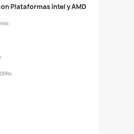
on Plataformas Intel y AMD
ntel:
n
n DDR4