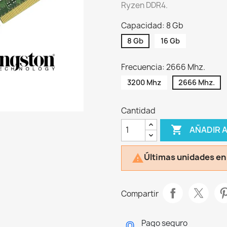
Ryzen DDR4.
Capacidad: 8 Gb
8 Gb
16 Gb
Frecuencia: 2666 Mhz.
3200 Mhz
2666 Mhz.
Cantidad

AÑADIR 
Últimas unidades en

Compartir
Pago seguro